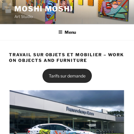
Aller
MOSHI MOSHI
au
Art Studio
contenu
principal
Menu
TRAVAIL SUR OBJETS ET MOBILIER – WORK
ON OBJECTS AND FURNITURE
Tarifs sur demande