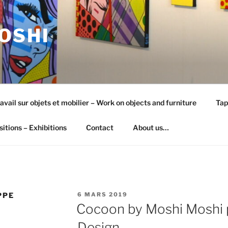
OSHI
avail sur objets et mobilier – Work on objects and furniture
Tap
itions – Exhibitions
Contact
About us…
PUBLIÉ
PPE
6 MARS 2019
LE
Cocoon by Moshi Moshi 
Design