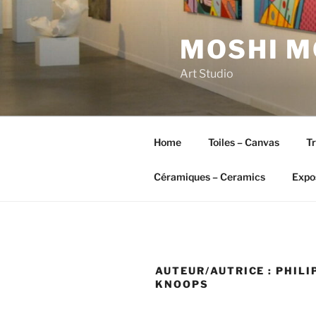
Aller
au
MOSHI M
contenu
principal
Art Studio
Home
Toiles – Canvas
Tr
Céramiques – Ceramics
Expos
AUTEUR/AUTRICE :
PHILI
KNOOPS