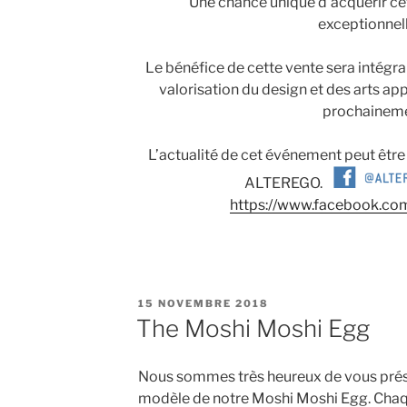
Une chance unique d’acquérir ce
exceptionnelle
Le bénéfice de cette vente sera intégr
valorisation du design et des arts ap
prochaineme
L’actualité de cet événement peut être 
ALTEREGO.
https://www.facebook.com
PUBLIÉ
15 NOVEMBRE 2018
LE
The Moshi Moshi Egg
Nous sommes très heureux de vous prése
modèle de notre Moshi Moshi Egg. Chaq