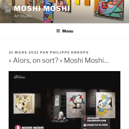
Aller
MOSHI MOSHI
au
Art Studio
contenu
principal
Menu
PUBLIÉ
31 MARS 2021
PAR
PHILIPPE KNOOPS
LE
« Alors, on sort? » Moshi Moshi…