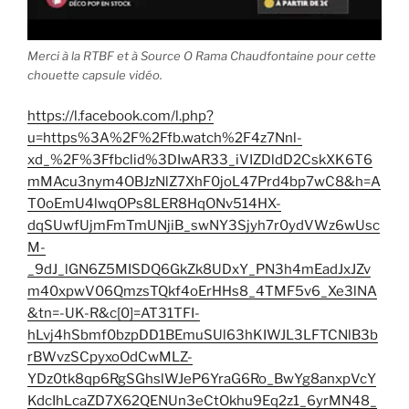
Merci à la RTBF et à Source O Rama Chaudfontaine pour cette
chouette capsule vidéo.
https://l.facebook.com/l.php?
u=https%3A%2F%2Ffb.watch%2F4z7Nnl-
xd_%2F%3Ffbclid%3DIwAR33_iVIZDldD2CskXK6T6
mMAcu3nym4OBJzNlZ7XhF0joL47Prd4bp7wC8&h=A
T0oEmU4lwqOPs8LER8HqONv514HX-
dqSUwfUjmFmTmUNjiB_swNY3Sjyh7r0ydVWz6wUsc
M-
_9dJ_lGN6Z5MISDQ6GkZk8UDxY_PN3h4mEadJxJZv
m40xpwV06QmzsTQkf4oErHHs8_4TMF5v6_Xe3lNA
&tn=-UK-R&c[0]=AT31TFI-
hLvj4hSbmf0bzpDD1BEmuSUl63hKIWJL3LFTCNlB3b
rBWvzSCpyxoOdCwMLZ-
YDz0tk8qp6RgSGhslWJeP6YraG6Ro_BwYg8anxpVcY
KdcIhLcaZD7X62QENUn3eCtOkhu9Eq2z1_6yrMN48_